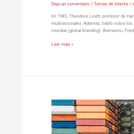
Deja un comentario
/
Temas de Interés
/
En 1983, Theodore Levitt, profesor de Har
mutinacionales. Además, habló sobre los 
mundial (global branding). Asimismo, Frie
Leer más »
La
Logística
en
el
Perú