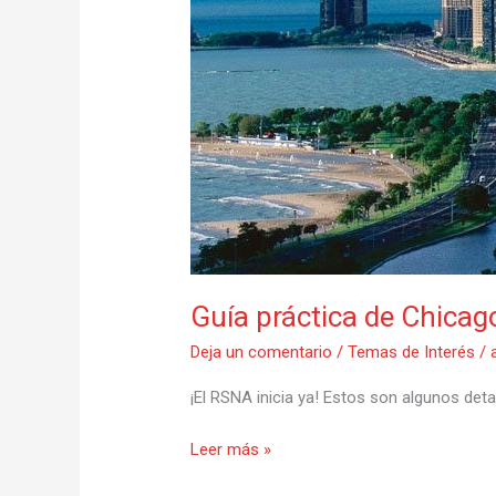
Guía práctica de Chica
Deja un comentario
/
Temas de Interés
/
¡El RSNA inicia ya! Estos son algunos detal
Leer más »