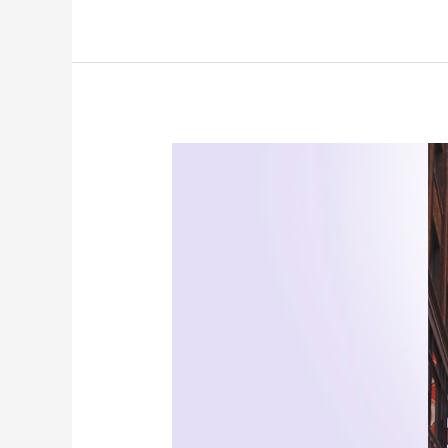
Guía
Práctica
de
Chicago
2017