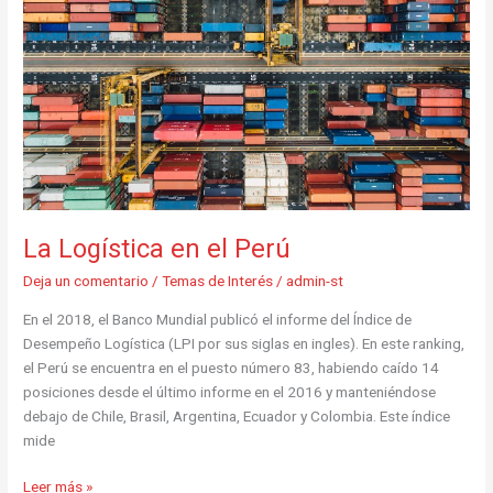
Perú
La Logística en el Perú
Deja un comentario
/
Temas de Interés
/
admin-st
En el 2018, el Banco Mundial publicó el informe del Índice de
Desempeño Logística (LPI por sus siglas en ingles). En este ranking,
el Perú se encuentra en el puesto número 83, habiendo caído 14
posiciones desde el último informe en el 2016 y manteniéndose
debajo de Chile, Brasil, Argentina, Ecuador y Colombia. Este índice
mide
Leer más »