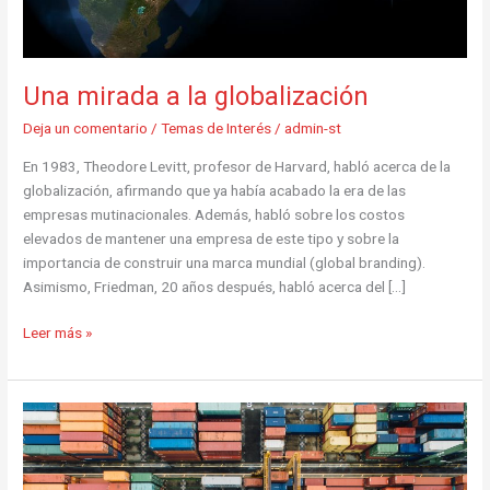
Una mirada a la globalización
Deja un comentario
/
Temas de Interés
/
admin-st
En 1983, Theodore Levitt, profesor de Harvard, habló acerca de la
globalización, afirmando que ya había acabado la era de las
empresas mutinacionales. Además, habló sobre los costos
elevados de mantener una empresa de este tipo y sobre la
importancia de construir una marca mundial (global branding).
Asimismo, Friedman, 20 años después, habló acerca del […]
Leer más »
La
Logística
en
el