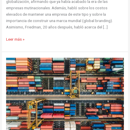
globalización, afirmando que ya había acabado la era de las
empresas mutinacionales. Además, habló sobre los costos
elevados de mantener una empresa de este tipo y sobre la
importancia de construir una marca mundial (global branding).
Asimismo, Friedman, 20 años después, habló acerca del […]
Leer más »
La
Logística
en
el
Perú