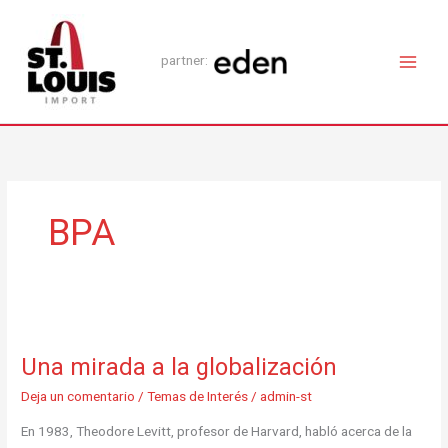
Ir
Main
al
Men
contenido
partner:
BPA
Una
mirada
Una mirada a la globalización
a
la
Deja un comentario
/
Temas de Interés
/
admin-st
globalización
En 1983, Theodore Levitt, profesor de Harvard, habló acerca de la