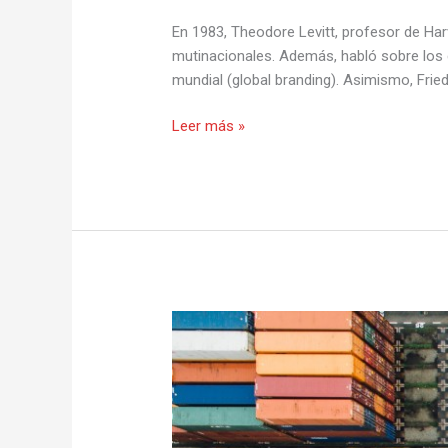
En 1983, Theodore Levitt, profesor de Har
mutinacionales. Además, habló sobre los 
mundial (global branding). Asimismo, Frie
Leer más »
La
Logística
en
el
Perú