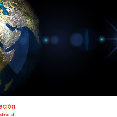
zación
admin-st