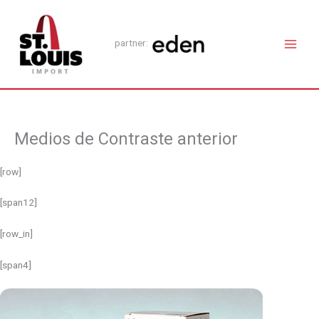
Ir
Main
al
Men
contenido
partner:
Medios de Contraste anterior
[row]
[span12]
[row_in]
[span4]