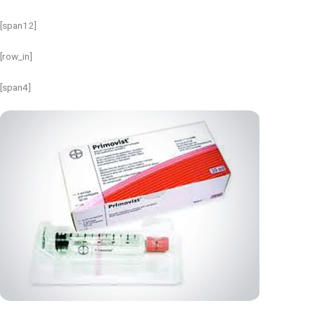
[span12]
[row_in]
[span4]