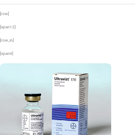
[row]
[span12]
[row_in]
[span4]