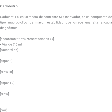
Gadobutrol
Gadovist 1.0 es un medio de contraste MRI innovador, es un compuesto de
tipo macrocíclico de mayor estabilidad que ofrece una alta eficacia
diagnóstica.
[accordion title=»Presentaciones ↓»]
• Vial de 7.5 ml
[/accordion]
[/span8]
[/row_in]
[/span12]
[/row]
[row]