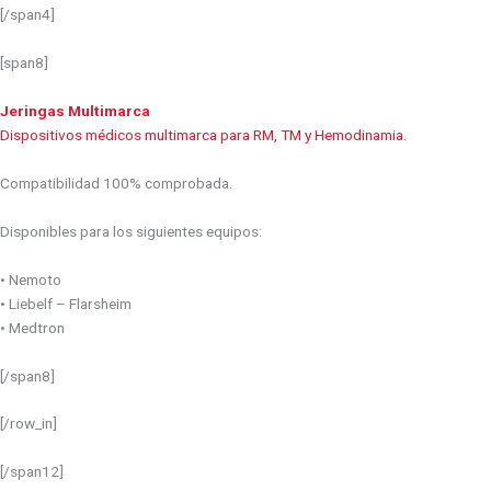
[/span4]
[span8]
Jeringas Multimarca
Dispositivos médicos multimarca para RM, TM y Hemodinamia.
Compatibilidad 100% comprobada.
Disponibles para los siguientes equipos:
• Nemoto
• Liebelf – Flarsheim
• Medtron
[/span8]
[/row_in]
[/span12]